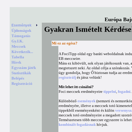
Európa Bajn
Események
Újdonságok
Támogatás
Gy.I.K.
Meccsek
Következik...
Tabella
Hírek
Egyszám játék
Statisztikák
Belépés
Regisztráció