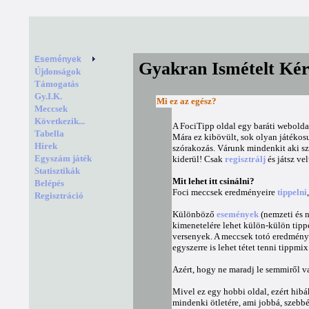
Események
Újdonságok
Támogatás
Gy.I.K.
Meccsek
Következik...
Tabella
Hírek
Egyszám játék
Statisztikák
Belépés
Regisztráció